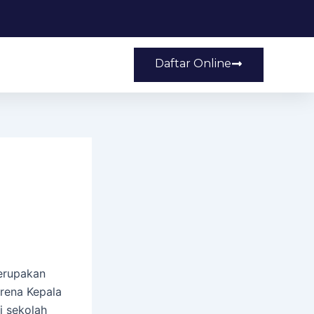
Daftar Online
merupakan
arena Kepala
i sekolah