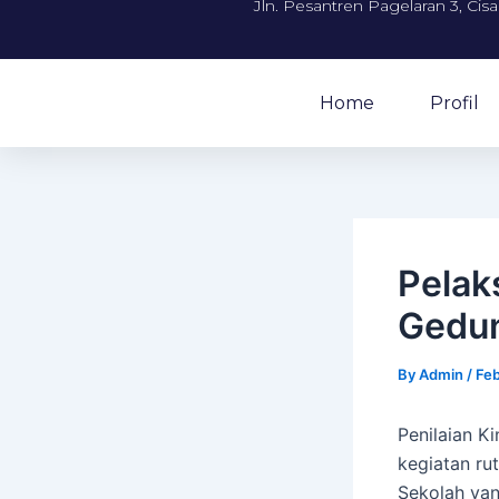
Jln. Pesantren Pagelaran 3, Cis
Home
Profil
Pelak
Gedun
By
Admin
/
Feb
Penilaian K
kegiatan rut
Sekolah yan