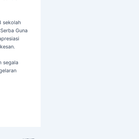
8 sekolah
 Serba Guna
presiasi
kesan.
m segala
gelaran