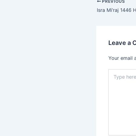
PREVIOUS
Leave a
Your email 
Type
here..