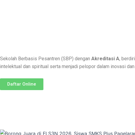
SMK PLUS PAGELARAN
Sekolah Berbasis Pesantren (SBP) dengan
Akreditasi A
, berdi
intelektual dan spiritual serta menjadi pelopor dalam inovasi d
Daftar Online