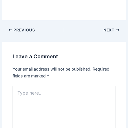
PREVIOUS
NEXT
Leave a Comment
Your email address will not be published.
Required
fields are marked
*
Type
here..