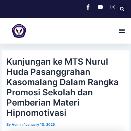
Skip
Post
to
navigation
content
Me
Kunjungan ke MTS Nurul
Huda Pasanggrahan
Kasomalang Dalam Rangka
Promosi Sekolah dan
Pemberian Materi
Hipnomotivasi
By
Admin
/
January 10, 2025