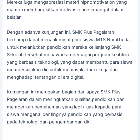
Mereka juga mengapresiasi materi hipnomotivation yang
mampu membangkitkan motivasi dan semangat dalam
belajar.
Dengan adanya kunjungan ini, SMK Plus Pagelaran
berharap dapat menarik minat para siswa MTS Nurul huda
untuk melanjutkan pendidikan mereka ke jenjang SMK.
Sekolah tersebut menawarkan berbagai program keahlian
yang berbasis teknologi, yang dapat membantu para siswa
mempersiapkan diri untuk memasuki dunia kerja dan
menghadapi tantangan di era digital.
Kunjungan ini merupakan bagian dari upaya SMK Plus
Pagelaran dalam meningkatkan kualitas pendidikan dan
memberikan pemahaman yang lebih luas kepada para
siswa mengenai pentingnya pendidikan yang berbasis
pada teknologi dan pengembangan diri.