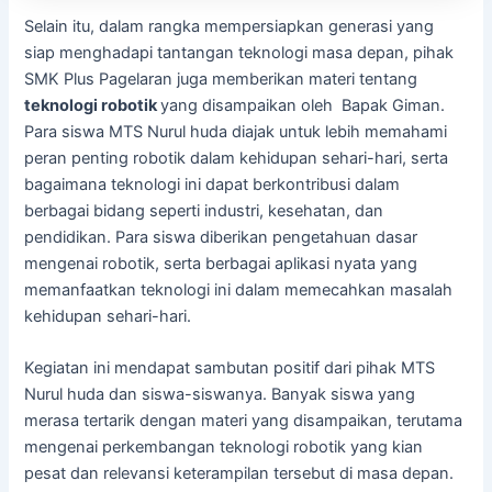
Selain itu, dalam rangka mempersiapkan generasi yang
siap menghadapi tantangan teknologi masa depan, pihak
SMK Plus Pagelaran juga memberikan materi tentang
teknologi robotik
yang disampaikan oleh Bapak Giman.
Para siswa MTS Nurul huda diajak untuk lebih memahami
peran penting robotik dalam kehidupan sehari-hari, serta
bagaimana teknologi ini dapat berkontribusi dalam
berbagai bidang seperti industri, kesehatan, dan
pendidikan. Para siswa diberikan pengetahuan dasar
mengenai robotik, serta berbagai aplikasi nyata yang
memanfaatkan teknologi ini dalam memecahkan masalah
kehidupan sehari-hari.
Kegiatan ini mendapat sambutan positif dari pihak MTS
Nurul huda dan siswa-siswanya. Banyak siswa yang
merasa tertarik dengan materi yang disampaikan, terutama
mengenai perkembangan teknologi robotik yang kian
pesat dan relevansi keterampilan tersebut di masa depan.