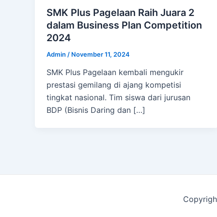
SMK Plus Pagelaan Raih Juara 2
dalam Business Plan Competition
2024
Admin
/
November 11, 2024
SMK Plus Pagelaan kembali mengukir
prestasi gemilang di ajang kompetisi
tingkat nasional. Tim siswa dari jurusan
BDP (Bisnis Daring dan […]
Copyrigh