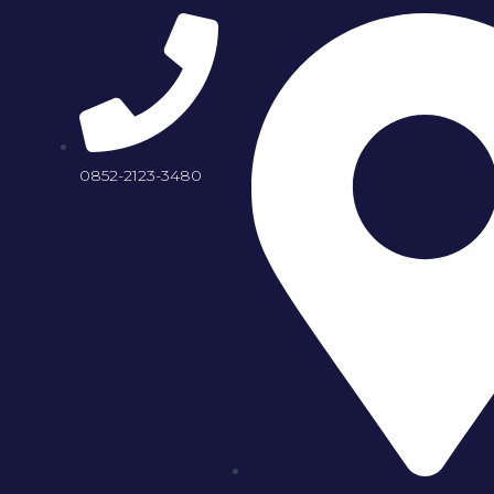
Skip
to
content
0852-2123-3480